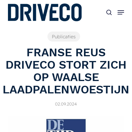
Skip
to
main
content
Publicaties
FRANSE REUS
DRIVECO STORT ZICH
OP WAALSE
LAADPALENWOESTIJN
02.09.2024