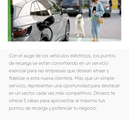
Con el auge de los
vehículos
eléctricos
, los
puntos
de
recarga
se
están
convirtiendo
en un
servicio
esencial
para
las
empresas
que
desean
atraer
y
fidelizar
a
esta
nueva
clientela
.
Más
que un
simple
servicio
,
representan
una
oportunidad
para
destacar
en un
sector
cada
vez
más
competitivo
.
Driveco
te
ofrece
5
ideas
para
aprovechar
al
máximo
tus
puntos
de
recarga
y
potenciar
tu
negocio
.