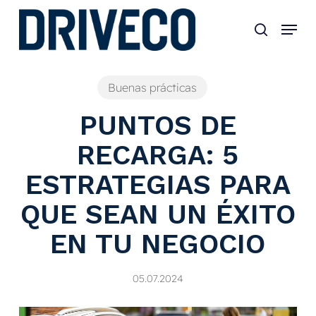
Skip
to
main
content
Buenas prácticas
PUNTOS DE
RECARGA: 5
ESTRATEGIAS PARA
QUE SEAN UN ÉXITO
EN TU NEGOCIO
05.07.2024