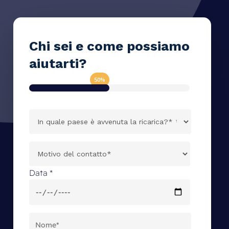
Skip
to
main
Chi
sei
e
come
possiamo
content
aiutarti?
50
%
Data
*