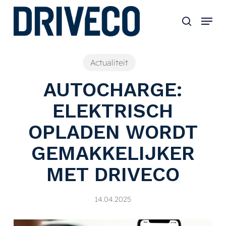
Skip
to
main
content
Actualiteit
AUTOCHARGE:
ELEKTRISCH
OPLADEN WORDT
GEMAKKELIJKER
MET DRIVECO
14.04.2025