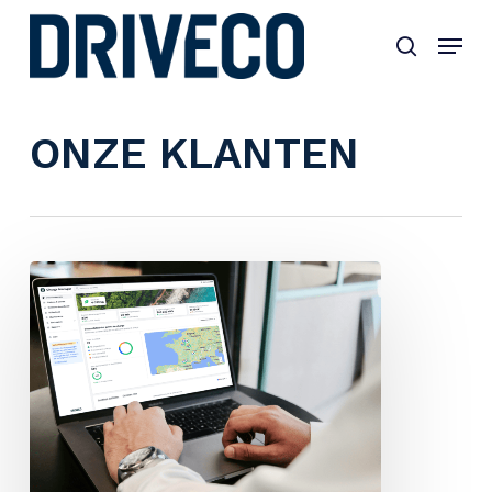
Skip
to
main
content
ONZE KLANTEN