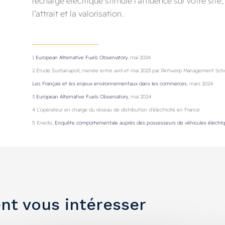
recharge électrique stimule l’affluence sur votre sit
l’attrait et la valorisation.
1
European Alternative Fuels Observatory
, mai 2024
2 Étude Sustainapoll, menée entre avril et mai 2023 par l’Antwerp Management School
Les Français et les enjeux environnementaux dans les commerces
, mars 2024
3
European Alternative Fuels Observatory
, mai 2024
4 L’opérateur en charge du réseau de distribution d’électricité en France
5 Enedis,
Enquête comportementale auprès des possesseurs de véhicules électri
nt vous intéresser