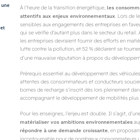
r une
À l’heure de la transition énergétique,
les consomma
. Lors de l
attentifs aux enjeux environnementaux
sensibles aux engagements des entreprises en fave
 et
qui se vérifie d’autant plus dans le secteur du retail
les entreprises devraient fournir des efforts en ma
lutte contre la pollution, et 52 % déclarent se tourn
d’une mauvaise réputation à propos du développem
Prérequis essentiel au développement des véhicules
attentes des consommateurs et conducteurs soucieux 
bornes de recharge s’inscrit dès lors pleinement da
accompagnant le développement de mobilités plus 
Pour les enseignes, l’enjeu est double. Il s’agit, d’un
aup
matérialiser vos ambitions environnementales
, en proposa
répondre à une demande croissante
incontournable pour de nombreux consommateurs util