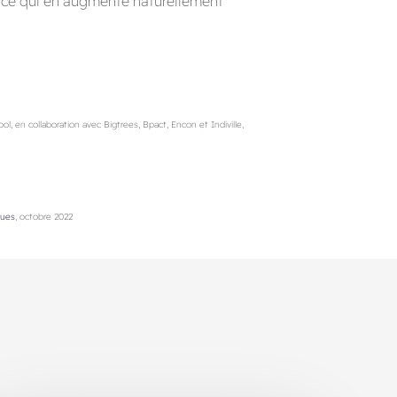
e, ce qui en augmente naturellement
, en collaboration avec Bigtrees, Bpact, Encon et Indiville,
ques
, octobre 2022