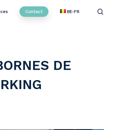
search
rces
Contact
BE-FR
 BORNES DE
ARKING