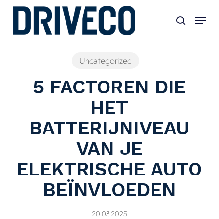
Skip
to
main
content
Uncategorized
5 FACTOREN DIE
HET
BATTERIJNIVEAU
VAN JE
ELEKTRISCHE AUTO
BEÏNVLOEDEN
20.03.2025