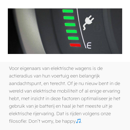
Voor eigenaars van elektrische wagens is de
actieradius van hun voertuig een belangrijk
aandachtspunt, en terecht. Of je nu nieuw bent in de
wereld van elektrische mobiliteit of al enige ervaring
hebt, met inzicht in deze factoren optimaliseer je het
gebruik van je batterij en haal je het meeste uit je
elektrische rijervaring. Dat is rijden volgens onze
filosofie:
Don’t worry, be happy
.