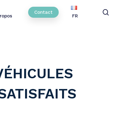
search
Contact
ropos
FR
VÉHICULES
SATISFAITS