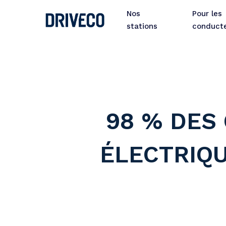
Skip
Nos
Pour les
to
stations
conduct
main
content
98 % DES
ÉLECTRIQU