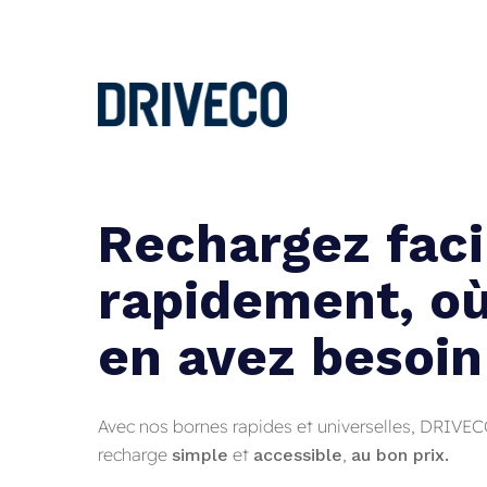
Skip
to
main
content
Rechargez fac
rapidement, o
en avez besoin
Avec nos bornes rapides et universelles, DRIVEC
recharge
et
,
simple
accessible
au bon prix.