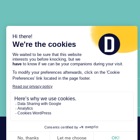
Comment charger mon véhicule ?
Scannez le QR Code avec l’application DRIVECO su
aussi compatibles avec la plupart des opérateurs
Quel est le prix d'une recharge ?
recharge.
Chaque borne possède sa propre grille tarifaire. 
recharge.
Comment suivre ma recharge ?
Cliquez sur le lien envoyé à l’adresse email rens
et le coût de la recharge, si payante.