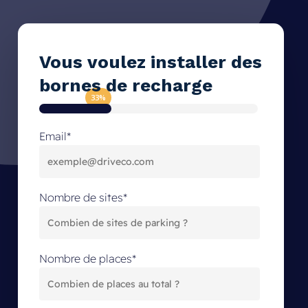
Skip
to
main
Vous
voulez
installer
des
content
bornes
de
recharge
33
%
Email
*
Nombre de sites
*
Nombre de places
*