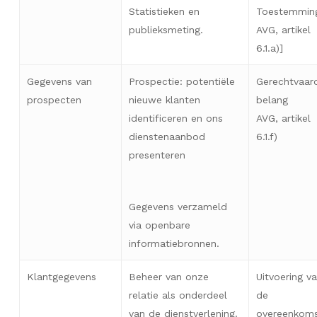
Statistieken en
Toestemmin
publieksmeting.
AVG, artikel
6.1.a)]
Gegevens van
Prospectie: potentiële
Gerechtvaar
prospecten
nieuwe klanten
belang
identificeren en ons
AVG, artikel
dienstenaanbod
6.1.f)
presenteren
Gegevens verzameld
via openbare
informatiebronnen.
Klantgegevens
Beheer van onze
Uitvoering v
relatie als onderdeel
de
van de dienstverlening.
overeenkoms