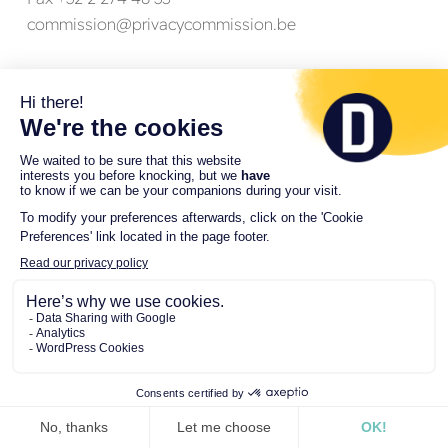
commission@privacycommission.be
Italië
Garante per la protezione dei dati personali
Prof. Pasquale Stanzione – Voorzitter van de Garante
per la protezione dei dati personali
Piazza di Monte Citorio, 121
00186 Roma
Tel. +39 06 69677 1
Fax +39 06 69677 785
segreteria.stanzione@gpdp.it