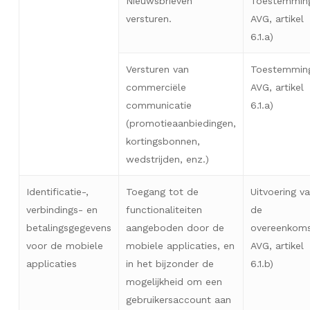
Nieuwsbrieven
Toestemmin
versturen.
AVG, artikel
6.1.a)
Versturen van
Toestemmin
commerciële
AVG, artikel
communicatie
6.1.a)
(promotieaanbiedingen,
kortingsbonnen,
wedstrijden, enz.)
Identificatie-,
Toegang tot de
Uitvoering v
verbindings- en
functionaliteiten
de
betalingsgegevens
aangeboden door de
overeenkoms
voor de mobiele
mobiele applicaties, en
AVG, artikel
applicaties
in het bijzonder de
6.1.b)
mogelijkheid om een
gebruikersaccount aan