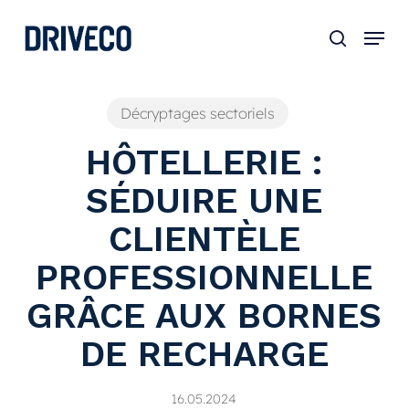
Skip
to
main
content
Décryptages sectoriels
HÔTELLERIE :
SÉDUIRE UNE
CLIENTÈLE
PROFESSIONNELLE
GRÂCE AUX BORNES
DE RECHARGE
16.05.2024